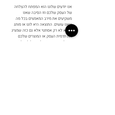
אנו יודעים שלוגו הוא המפתח להצלחה
של העסק שלכם וזו הסיבה שאנו
משקיעים את מירב המאמצים בכל מה
שאנו עושים. התוצאה היא לוגו או מותג
שהוא לא רק אסתטי אלא גם כזה שמציג
את תדמית העסק או המוצרים שלכם
ביעילות. הגיע הזמן להתחיל לקבל את
השירותים הדרושים לכם להגדלת העסק
שלכם היום, עם שפע האפשרויות שלנו,
יש לנו משהו לכולם!
פרטים בעת הרכישה
בעקבות שיחת תיאום ציפיות יישלחו
תכולת הרכישה
אליכם שלוש סקיצות ללוגו (3
אפשרויות שונות), לאחר שיבחר קו
מסלול "עיצוב לוגו" כולל:
אחד מהם תוכלו לבקש שינויים
- עיצוב לוגו אישי בצבעי שחור לבן.
ותיקונים בהתאם לצורך.
- עיצוב לוגו אישי בצבע המתאים