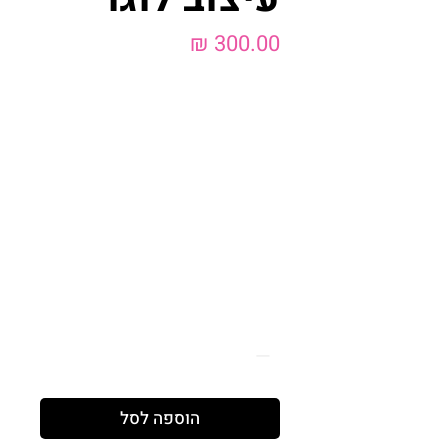
מחיר
שם העסק\הלוגו
*
0/500
תחום העסק
*
0/500
כמות
*
הוספה לסל