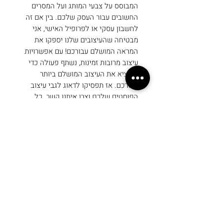
המבוסס על צבעי המותג ועל המסרים
החשובים עבור העסק שלכם. בין אם זה
לחשבון עסקי או לפרופיל האישי, אני
מבטיחה שהעיצובים שלנו יספקו את
המראה המושלם עבורכם! עם אפשרויות
עיצוב מרובות זמינות, נשתף פעולה כדי
להוציא את העיצוב המושלם ביותר
עבורכם. אז תפסיקו לדאוג לגבי עיצוב
הפוסטים שלכם וצרו איתנו קשר. כל
שיישאר לכם לעשות הוא לפתוח את
הקובץ הסופי, לערוך את הטקסט
והתמונות כאוות נפשכם, לשמור ולהעלות
לרשתות החברתיות.
פרטים בעת הרכישה
לאחר ביצוע הרכישה ניצור עמכם קשר
תכולת הרכישה
על מנת לקבל את הלוגו של העסק ואת
הפרטים שתרצו שיופיעו על המסמך
מוצר "ניירת עסקית" כולל: