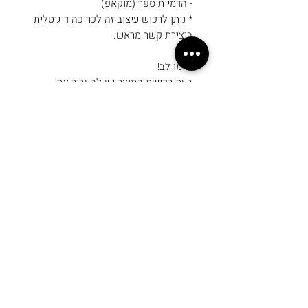
- הדמיית ספר (מוקאפ)
* ניתן לרכוש עיצוב זה לכריכה דיגיטלית
ביצירת קשר מראש.
שימו לב!
בעת רכישת המוצר יש להעביר את
הפרטים הבאים:
- כותרת הספר
- שם הסופר/ת
- טקסט לגב הספר
* במידה ותרצו להוסיף משהו לכריכה
(למשל סמל, לוגו, חפץ וכו) יש להעביר
במייל מסודר הכולל את הפרטים
המצוינים למעלה.