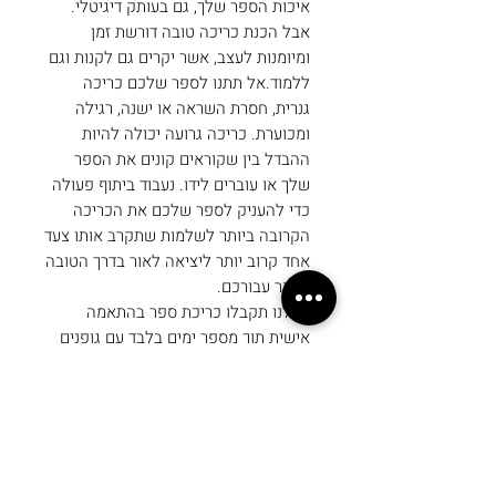
איכות הספר שלך, גם בעותק דיגיטלי.
אבל הכנת כריכה טובה דורשת זמן
ומיומנות לעצב, אשר יקרים גם לקנות וגם
ללמוד.אל תתנו לספר שלכם כריכה
גנרית, חסרת השראה או ישנה, רגילה
ומכוערת. כריכה גרועה יכולה להיות
ההבדל בין שקוראים קונים את הספר
שלך או עוברים לידו. נעבוד ביתוף פעולה
כדי להעניק לספר שלכם את הכריכה
הקרובה ביותר לשלמות שתקרב אותו צעד
אחד קרוב יותר ליציאה לאור בדרך הטובה
ביותר עבורכם.
אצלנו תקבלו כריכת ספר בהתאמה
אישית תוך מספר ימים בלבד עם גופנים
ותמונות שיתנו השראה לקוראים שלכם
לקנות אותו!
כל עיצוב כריכה הינו יחיד במינו ונמכר
פעם אחת בלבד כך שלאף אחד לא תהיה
כריכה כמו שלכם.
לקטלוג הכריכות שלנו לחצו כאן